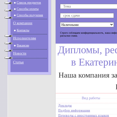
Список предметов
Способы оплаты
Способы получения
О компании
Контакты
Строго соблюдаем конфиденциальность, ваша инфор
рассылки спама.
Исполнителям
Вакансии
Дипломы, ре
Новости
в Екатерин
Статьи
Наша компания з
Вид работы
Доклады
Подбор информации
Переводы с иностранных языков