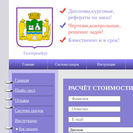
Дипломы,курсовые,
рефераты на заказ!
Чертежи,контрольные,
решение задач!
Качественно и в срок!
Екатеринбург
Главная
Система скидок
Инструкции
Главная
РАСЧЁТ СТОИМОСТИ
Прайс-лист
Отзывы
Система скидок
Инструкции
Как заказать