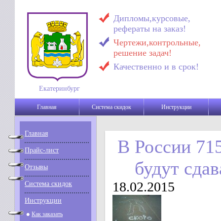
Дипломы,курсовые,
рефераты на заказ!
Чертежи,контрольные,
решение задач!
Качественно и в срок!
Екатеринбург
Главная
Система скидок
Инструкции
Главная
В России 71
Прайс-лист
будут сда
Отзывы
18.02.2015
Система скидок
Инструкции
Как заказать