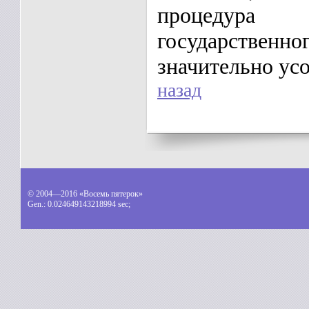
процедура
государствен
значительно ус
назад
© 2004—2016 «Восемь пятерок»
Gen.:
0.024649143218994 sec
;