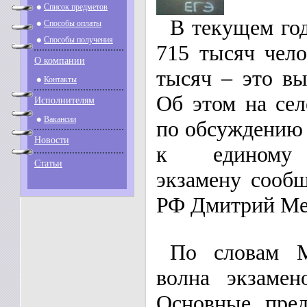
Список предметов
В текущем год
Способы оплаты
Способы получения
715 тысяч чело
О компании
тысяч – это вы
Контакты
Об этом на се
Исполнителям
Вакансии
по обсуждению 
Новости
к единому г
Статьи
экзамену сооб
РФ Дмитрий Ме
По словам М
волна экзамен
Основные пре